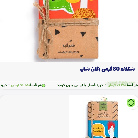
شکلات 80 گرمی وگان شاپ
285.000
تومان
قسط
71.250
تومان
•
خرید قسطی با ترب‌پی بدون کارمزد
هر قسط
71.250
تومان
•
خرید قسطی