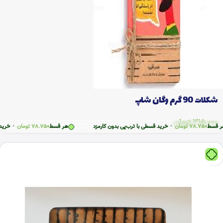
شکلات 90 گرم وگان شاپ
315.000
تومان
ط
78.750
تومان
•
خرید قسطی با ترب‌پی بدون کارمزد
هر قسط
78.750
تومان
•
خرید قسط