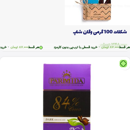
شکلات 100 گرمی وگان شاپ
348.000
تومان
قسط
87.000
تومان
•
خرید قسطی با ترب‌پی بدون کارمزد
هر قسط
87.000
تومان
•
خرید قسطی