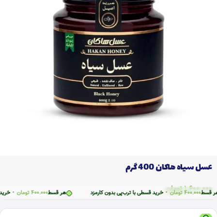
عسل سیاه هاکان 400 گرم
1.600.000
تومان
سط
400.000
تومان
•
خرید قسطی با ترب‌پی بدون کارمزد
هر قسط
400.000
تومان
•
خرید قسط