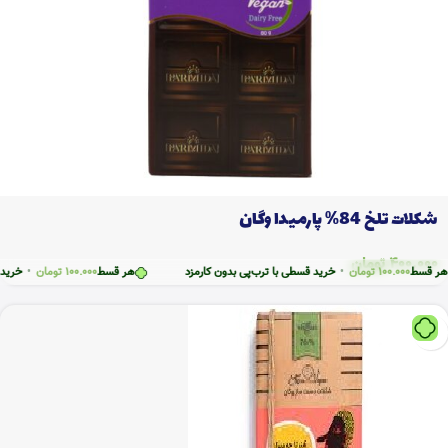
شکلات تلخ 84% پارمیدا وگان
400.000
تومان
قسط
100.000
تومان
•
خرید قسطی با ترب‌پی بدون کارمزد
هر قسط
100.000
تومان
•
خرید قسطی