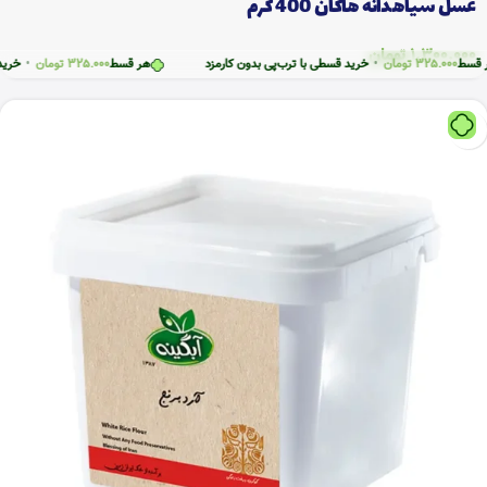
عسل سیاهدانه هاکان 400 گرم
1.300.000
تومان
ط
325.000
تومان
•
خرید قسطی با ترب‌پی بدون کارمزد
هر قسط
325.000
تومان
•
خرید قسط