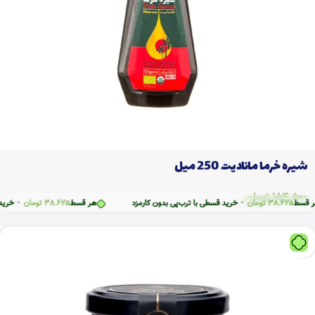
شیره خرما مانادیت 250 میل
154.500
تومان
ط
38.625
تومان
•
خرید قسطی با ترب‌پی بدون کارمزد
هر قسط
38.625
تومان
•
خرید قسط