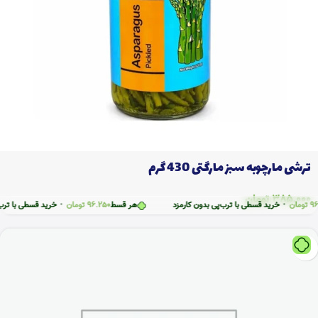
ترشی مارچوبه سبز مارگتی 430 گرم
385.000
تومان
ن
•
خرید قسطی با ترب‌پی بدون کارمزد
هر قسط
96.250
تومان
•
خرید قسطی با ترب‌پی بد