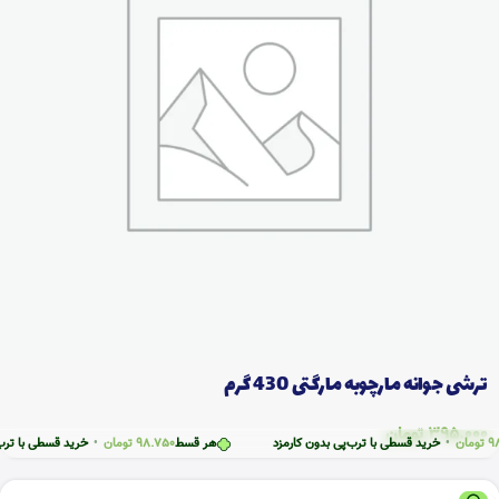
ترشی جوانه مارچوبه مارگتی 430 گرم
395.000
تومان
ن
•
خرید قسطی با ترب‌پی بدون کارمزد
هر قسط
98.750
تومان
•
خرید قسطی با ترب‌پی بد