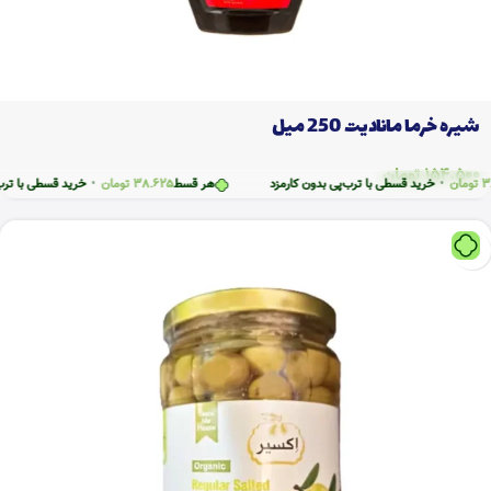
شیره خرما مانادیت 250 میل
154.500
تومان
ن
•
خرید قسطی با ترب‌پی بدون کارمزد
هر قسط
38.625
تومان
•
خرید قسطی با ترب‌پی بد