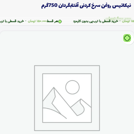
نیکاتیس روغن سرخ کردنی آفتابگردان 750گرم
600.000
تومان
ن
•
خرید قسطی با ترب‌پی بدون کارمزد
هر قسط
150.000
تومان
•
خرید قسطی با ترب‌پی بد