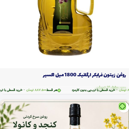
روغن زیتون فرابکر ارگانیک 1800 میل اکسیر
3.550.000
تومان
•
خرید قسطی با ترب‌پی بدون کارمزد
هر قسط
887.500
تومان
•
خرید قسطی با ترب‌پی بد