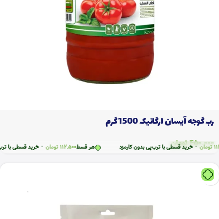
رب گوجه آیسان ارگانیک 1500 گرم
450.000
تومان
ن
•
خرید قسطی با ترب‌پی بدون کارمزد
هر قسط
112.500
تومان
•
خرید قسطی با ترب‌پی بد