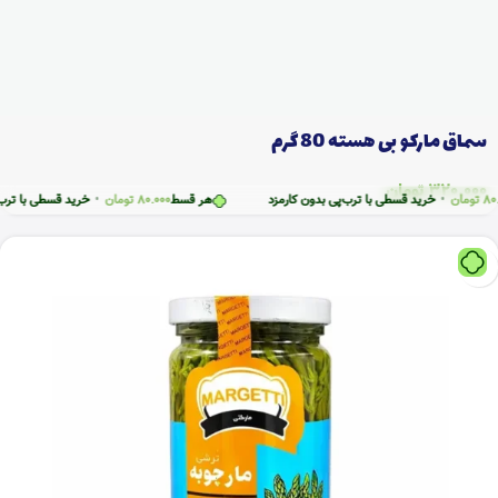
سماق مارکو بی هسته 80 گرم
320.000
تومان
ان
•
خرید قسطی با ترب‌پی بدون کارمزد
هر قسط
80.000
تومان
•
خرید قسطی با ترب‌پی بد