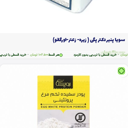
سویا پنیر دکتر پگی ( زیره- زعتر-اورگانو)
410.000
تومان
خرید قسطی با ترب‌پی بدون کارمزد
هر قسط
102.500
تومان
•
خرید قسطی با ترب‌پی بدون ک