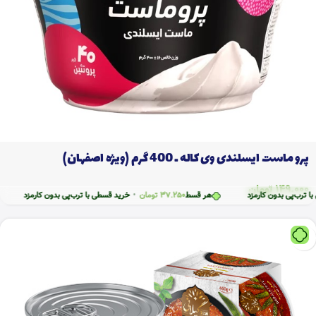
پرو ماست ایسلندی وی کاله ـ 400 گرم (ویژه اصفهان)
149.000
تومان
ی بدون کارمزد
هر قسط
37.250
تومان
•
خرید قسطی با ترب‌پی بدون کارمزد
هر ق