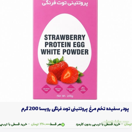
پودر سفیده تخم مرغ پروتئینی توت فرنگی رویسا 200 گرم
880.000
تومان
خرید قسطی با ترب‌پی بدون کارمزد
هر قسط
220.000
تومان
•
خرید قسطی با ترب‌پی بدون ک