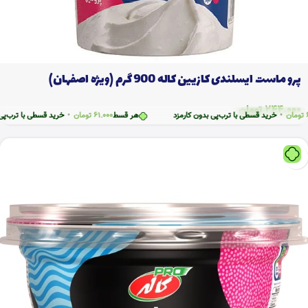
پرو ماست ایسلندی کازیین کاله 900 گرم (ویژه اصفهان)
244.000
تومان
خرید قسطی با ترب‌پی بدون کارمزد
هر قسط
61.000
تومان
•
خرید قسطی با ترب‌پی بدون ک