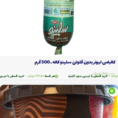
کالباس لیونر بدون گلوتن سلینو کاله ـ 500 گرم
650.000
تومان
خرید قسطی با ترب‌پی بدون کارمزد
هر قسط
162.500
تومان
•
خرید قسطی با ترب‌پی بدون ک