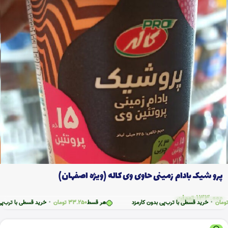
پرو شیک بادام زمینی حاوی وی کاله (ویژه اصفهان)
133.000
تومان
خرید قسطی با ترب‌پی بدون کارمزد
هر قسط
33.250
تومان
•
خرید قسطی با ترب‌پی بدون ک