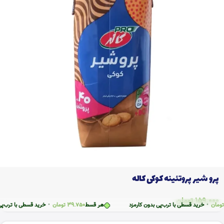
پرو شیر پروتئینه کوکی کاله
159.000
تومان
خرید قسطی با ترب‌پی بدون کارمزد
هر قسط
39.750
تومان
•
خرید قسطی با ترب‌پی بدون ک