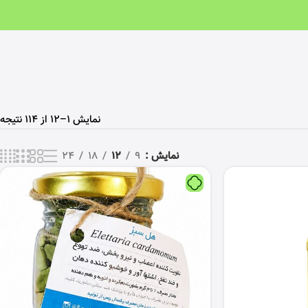
نمایش 1–12 از 114 نتیجه
نمایش
9
12
18
24