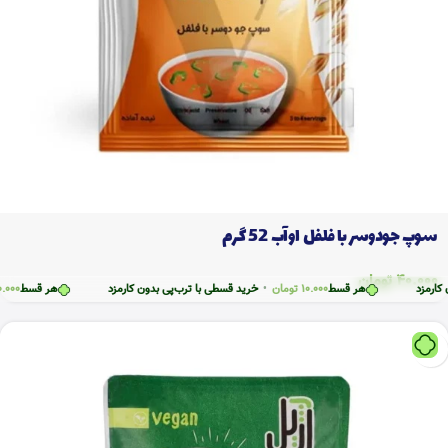
سوپ جودوسر با فلفل اوآب 52 گرم
40.000
تومان
کارمزد
هر قسط
10.000
تومان
•
خرید قسطی با ترب‌پی بدون کارمزد
هر قسط
10.000