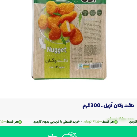
ناگت وگان آژیل ـ 300 گرم
250.000
تومان
ارمزد
هر قسط
62.500
تومان
•
خرید قسطی با ترب‌پی بدون کارمزد
هر قسط
2.500