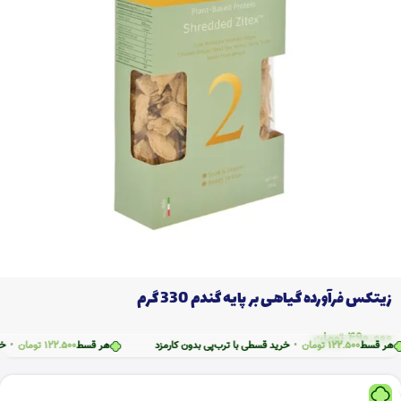
زیتکس فرآورده گیاهی بر پایه گندم 330 گرم
490.000
تومان
سط
122.500
تومان
•
خرید قسطی با ترب‌پی بدون کارمزد
هر قسط
122.500
تومان
•
خرید قس