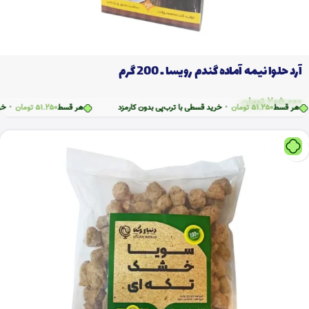
آرد حلوا نیمه آماده گندم رویسا ـ 200 گرم
205.000
تومان
قسط
51.250
تومان
•
خرید قسطی با ترب‌پی بدون کارمزد
هر قسط
51.250
تومان
•
خرید قس