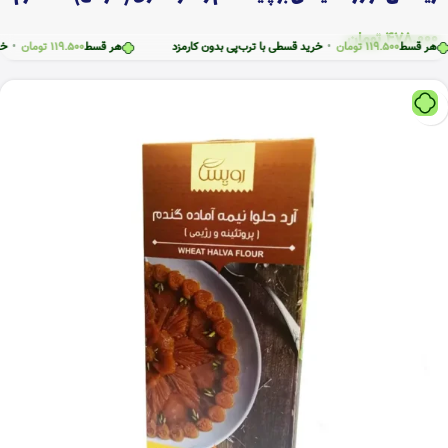
478.000
تومان
قسط
119.500
تومان
•
خرید قسطی با ترب‌پی بدون کارمزد
هر قسط
119.500
تومان
•
خرید قس