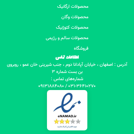
لوبیا سیاه آبگینه ـ 900 گرم
960.000
تومان
 با ترب‌پی بدون کارمزد
هر قسط
240.000
تومان
•
خرید قسطی با ترب‌پی بدون کارمزد