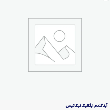
آرد گندم ارگانیک نیکاتیس