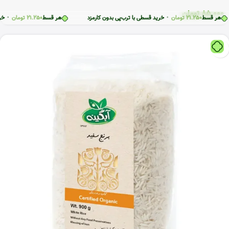
85.000
تومان
 قسط
21.250
تومان
•
خرید قسطی با ترب‌پی بدون کارمزد
هر قسط
21.250
تومان
•
خرید قسط