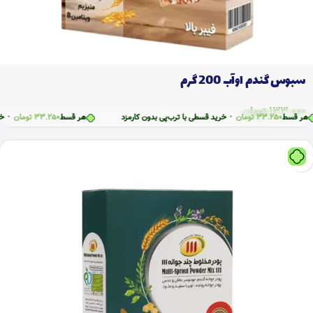
سبوس گندم اوآب 200 گرم
133.000
تومان
سط
33.250
تومان
•
خرید قسطی با ترب‌پی بدون کارمزد
هر قسط
33.250
تومان
•
خرید قس