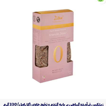
زیتکس فرآورده گیاهی بر پایه گندم و نخود حاوی (کارامل) 330 گرم