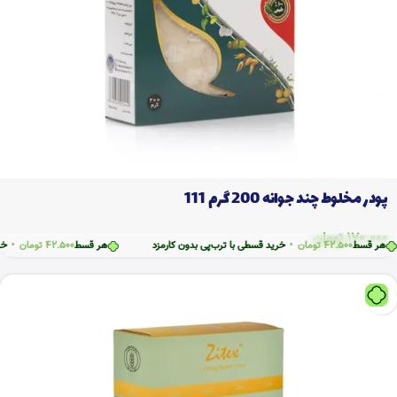
پودر مخلوط چند جوانه 200 گرم 111
170.000
تومان
قسط
42.500
تومان
•
خرید قسطی با ترب‌پی بدون کارمزد
هر قسط
42.500
تومان
•
خرید قس