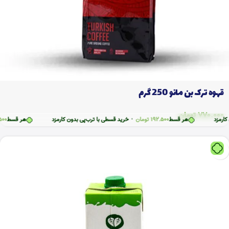
قهوه ترک بن مانو 250 گرم
770.000
تومان
هر قسط
192.500
تومان
•
خرید قسطی با ترب‌پی بدون کارمزد
هر قسط
192.500
تومان