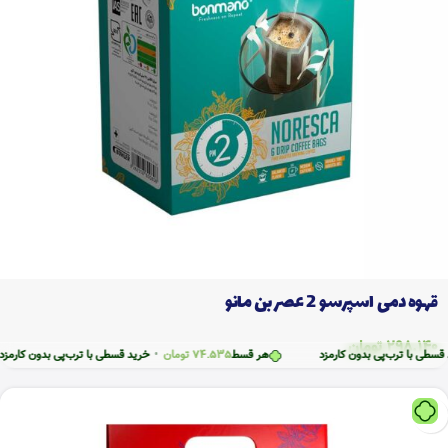
قهوه دمی اسپرسو 2 عصر بن مانو
298.140
تومان
رب‌پی بدون کارمزد
هر قسط
74.535
تومان
•
خرید قسطی با ترب‌پی بدون کارمزد