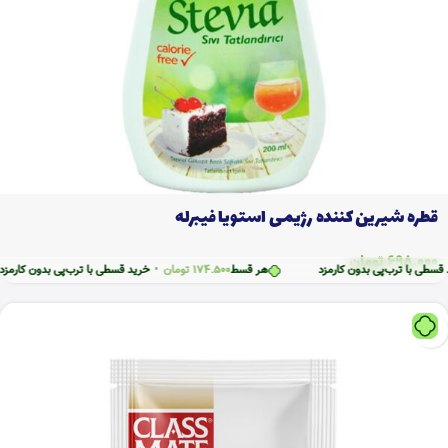
قطره شیرین کننده رژیمی استویا فیبرله
698.000
تومان
رب‌پی بدون کارمزد
هر قسط
174.500
تومان
•
خرید قسطی با ترب‌پی بدون کارمزد