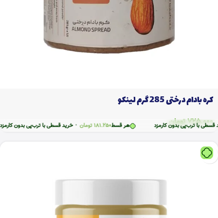
کره بادام درختی 285 گرم لینکو
725.000
تومان
ترب‌پی بدون کارمزد
هر قسط
181.250
تومان
•
خرید قسطی با ترب‌پی بدون کارمزد