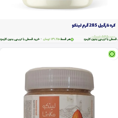
کره نارگیل 285 گرم لینکو
525.000
تومان
رب‌پی بدون کارمزد
هر قسط
131.250
تومان
•
خرید قسطی با ترب‌پی بدون کارمزد