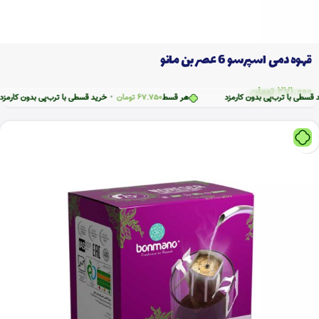
قهوه دمی اسپرسو 6 عصر بن مانو
271.000
تومان
ترب‌پی بدون کارمزد
هر قسط
67.750
تومان
•
خرید قسطی با ترب‌پی بدون کارمزد