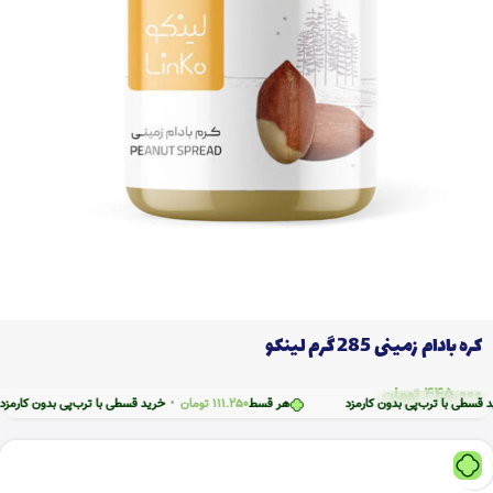
کره بادام زمینی 285 گرم لینکو
445.000
تومان
ترب‌پی بدون کارمزد
هر قسط
111.250
تومان
•
خرید قسطی با ترب‌پی بدون کارمزد