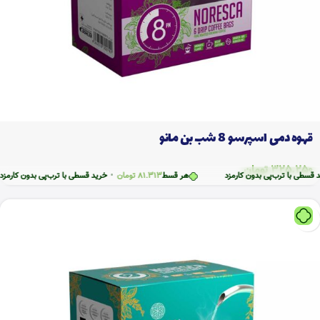
قهوه دمی اسپرسو 8 شب بن مانو
325.250
تومان
ترب‌پی بدون کارمزد
هر قسط
81.313
تومان
•
خرید قسطی با ترب‌پی بدون کارمزد