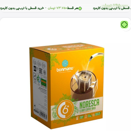
ربودیان – 50 گرم
295.000
تومان
رب‌پی بدون کارمزد
هر قسط
73.750
تومان
•
خرید قسطی با ترب‌پی بدون کارمزد