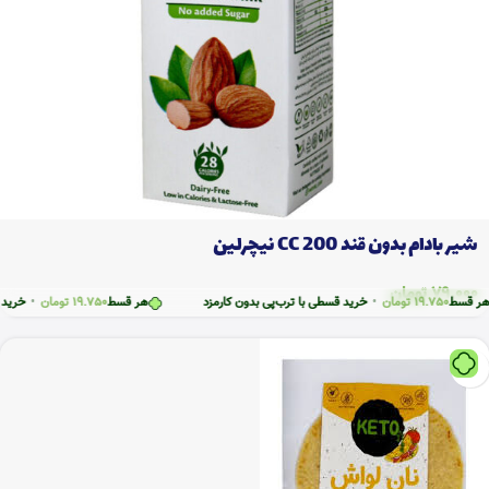
شیر بادام بدون قند 200 CC نیچرلین
79.000
تومان
19.7
تومان
•
خرید قسطی با ترب‌پی بدون کارمزد
هر قسط
19.750
تومان
•
خرید قسطی با ت