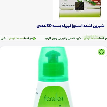
شیرین کننده استويا فیبرله بسته 80 عددی
680.000
تومان
170.
تومان
•
خرید قسطی با ترب‌پی بدون کارمزد
هر قسط
170.000
تومان
•
خرید قسطی با ت