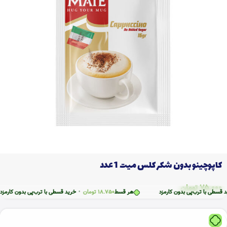
کاپوچینو بدون شکر کلس میت 1 عدد
75.000
تومان
ترب‌پی بدون کارمزد
هر قسط
18.750
تومان
•
خرید قسطی با ترب‌پی بدون کارمزد