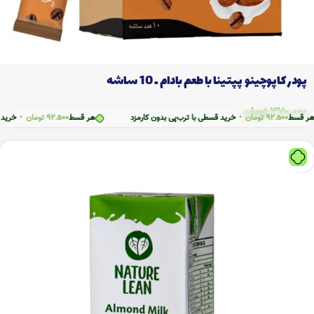
پودر کاپوچینو پپتینا با طعم بادام ـ 10 ساشه
370.000
تومان
92.5
تومان
•
خرید قسطی با ترب‌پی بدون کارمزد
هر قسط
92.500
تومان
•
خرید قسطی با ت