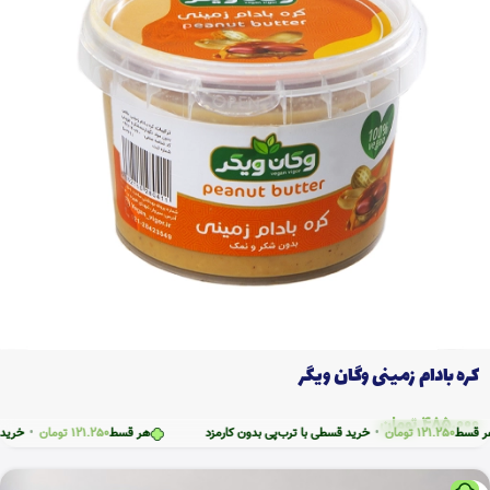
کره بادام زمینی وگان ویگر
485.000
تومان
121.
تومان
•
خرید قسطی با ترب‌پی بدون کارمزد
هر قسط
121.250
تومان
•
خرید قسطی با ت