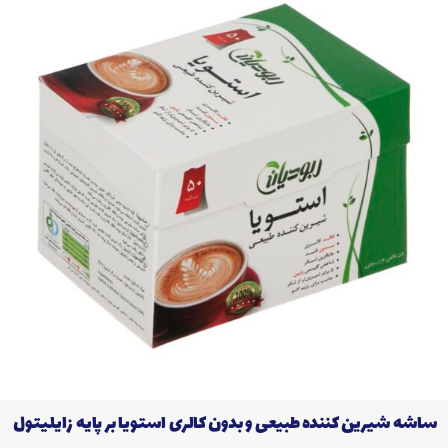
ساشه شیرین کننده طبیعی و بدون کالری استویا بر پایه زایلیتول