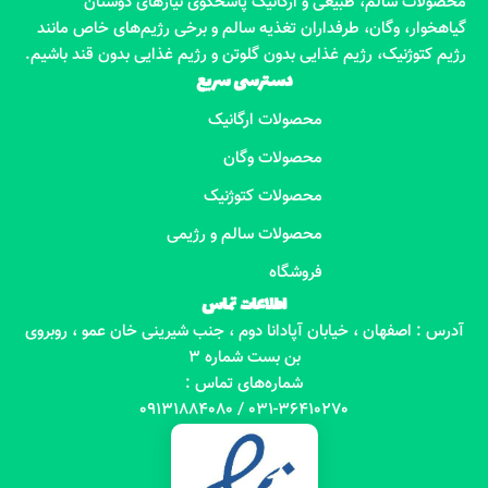
محصولات سالم، طبیعی و ارگانیک پاسخگوی نیازهای دوستان
گیاهخوار، وگان، طرفداران تغذیه سالم و برخی رژیم‌های خاص مانند
رژیم کتوژنیک، رژیم غذایی بدون گلوتن و رژیم غذایی بدون قند باشیم.
دسترسی سریع
محصولات ارگانیک
محصولات وگان
محصولات کتوژنیک
محصولات سالم و رژیمی
فروشگاه
اطلاعات تماس
آدرس : اصفهان ، خیابان آپادانا دوم ، جنب شیرینی خان عمو ، روبروی
بن بست شماره 3
شماره‌های تماس :
031-36410270 / 09131884080