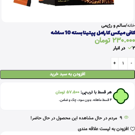
خانه
سالم و رژیمی
کافی میکس کارامل پپتینا بسته 10 ساشه
230.000
تومان
2 در انبار
افزودن به سبد خرید
هر قسط با ترب‌پی:
57.500
تومان
۴ قسط ماهانه. بدون سود، چک و ضامن.
9
مردم در حال مشاهده این محصول در حال حاضر!
افزودن به لیست علاقه مندی