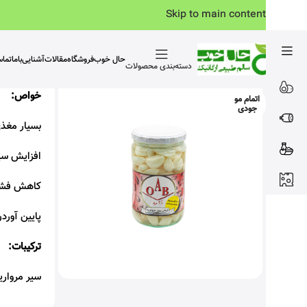
Skip to main content
حال خوب
فروشگاه
مقالات
آشنایی‌باما
تما
دسته‌بندی محصولات
خواص:
اتمام مو
جودی
بسیار مغذی
افزایش سی
کاهش فشا
پایین آورد
ترکیبات:
سیر مرواری