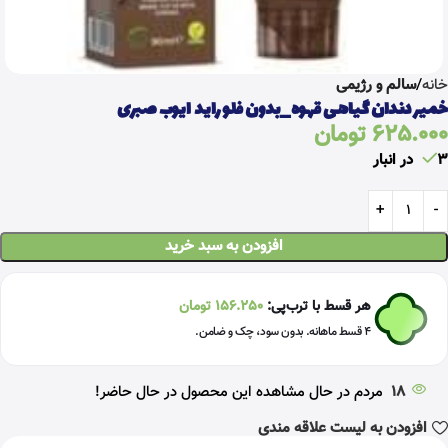
خانه
سالم و رژیمی
خمیر دندان گیاهی قهوه_بدون فلوراید ایوب صبری
625.000
تومان
3 در انبار
افزودن به سبد خرید
هر قسط با ترب‌پی:
156.250
تومان
۴ قسط ماهانه. بدون سود، چک و ضامن.
18
مردم در حال مشاهده این محصول در حال حاضر!
افزودن به لیست علاقه مندی