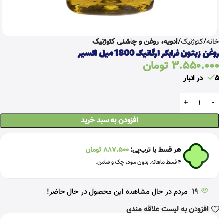
خانه
کتوژنیک
ادویه، روغن و چاشنی کتوژنیک
روغن زیتون فرابکر ارگانیک 1800 میل اکسیر
3.550.000
تومان
5 در انبار
افزودن به سبد خرید
هر قسط با ترب‌پی:
887.500
تومان
۴ قسط ماهانه. بدون سود، چک و ضامن.
19
مردم در حال مشاهده این محصول در حال حاضر!
افزودن به لیست علاقه مندی