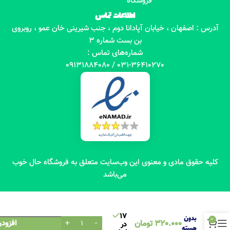
فروشگاه
اطلاعات تماس
آدرس : اصفهان ، خیابان آپادانا دوم ، جنب شیرینی خان عمو ، روبروی
بن بست شماره 3
شماره‌های تماس :
031-36410270 / 09131884080
کلیه حقوق مادی و معنوی این وب‌سایت متعلق به فروشگاه حال خوب
می‌باشد
زیتون
17
بدون
0
320.000
تومان
افزودن
در
هسته