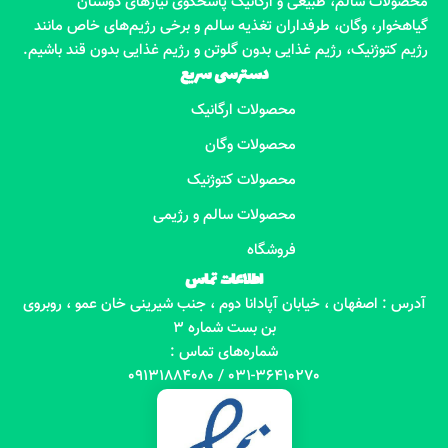
محصولات سالم، طبیعی و ارگانیک پاسخگوی نیازهای دوستان
گیاهخوار، وگان، طرفداران تغذیه سالم و برخی رژیم‌های خاص مانند
رژیم کتوژنیک، رژیم غذایی بدون گلوتن و رژیم غذایی بدون قند باشیم.
دسترسی سریع
محصولات ارگانیک
محصولات وگان
محصولات کتوژنیک
محصولات سالم و رژیمی
فروشگاه
اطلاعات تماس
آدرس : اصفهان ، خیابان آپادانا دوم ، جنب شیرینی خان عمو ، روبروی
بن بست شماره 3
شماره‌های تماس :
031-36410270 / 09131884080