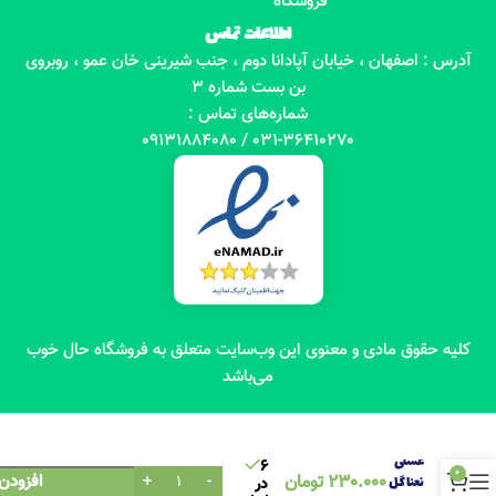
فروشگاه
اطلاعات تماس
آدرس : اصفهان ، خیابان آپادانا دوم ، جنب شیرینی خان عمو ، روبروی
بن بست شماره 3
شماره‌های تماس :
031-36410270 / 09131884080
کلیه حقوق مادی و معنوی این وب‌سایت متعلق به فروشگاه حال خوب
می‌باشد
شربت
عسلی
6
0
230.000
تومان
افزودن
نعنا گل
در