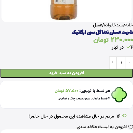
خانه
سبدخانواده
عسل
شربت عسلی نعنا گل سی ارگانیک
230.000
تومان
6 در انبار
افزودن به سبد خرید
هر قسط با ترب‌پی:
57.500
تومان
۴ قسط ماهانه. بدون سود، چک و ضامن.
16
مردم در حال مشاهده این محصول در حال حاضر!
افزودن به لیست علاقه مندی