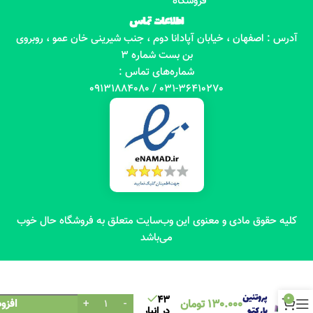
فروشگاه
اطلاعات تماس
آدرس : اصفهان ، خیابان آپادانا دوم ، جنب شیرینی خان عمو ، روبروی
بن بست شماره 3
شماره‌های تماس :
031-36410270 / 09131884080
کلیه حقوق مادی و معنوی این وب‌سایت متعلق به فروشگاه حال خوب
می‌باشد
شکلات
پروتئین
43
0
130.000
تومان
افزو
بار کتو
در انبار