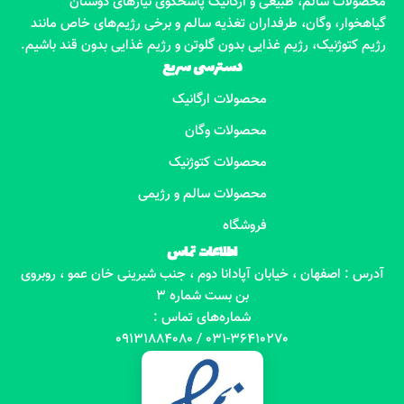
محصولات سالم، طبیعی و ارگانیک پاسخگوی نیازهای دوستان
گیاهخوار، وگان، طرفداران تغذیه سالم و برخی رژیم‌های خاص مانند
رژیم کتوژنیک، رژیم غذایی بدون گلوتن و رژیم غذایی بدون قند باشیم.
دسترسی سریع
محصولات ارگانیک
محصولات وگان
محصولات کتوژنیک
محصولات سالم و رژیمی
فروشگاه
اطلاعات تماس
آدرس : اصفهان ، خیابان آپادانا دوم ، جنب شیرینی خان عمو ، روبروی
بن بست شماره 3
شماره‌های تماس :
031-36410270 / 09131884080