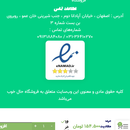
فروشگاه
اطلاعات تماس
آدرس : اصفهان ، خیابان آپادانا دوم ، جنب شیرینی خان عمو ، روبروی
بن بست شماره 3
شماره‌های تماس :
031-36410270 / 09131884080
کلیه حقوق مادی و معنوی این وب‌سایت متعلق به فروشگاه حال خوب
می‌باشد
شیره
خرما
16
0
154.500
تومان
افزو
مانادیت
در