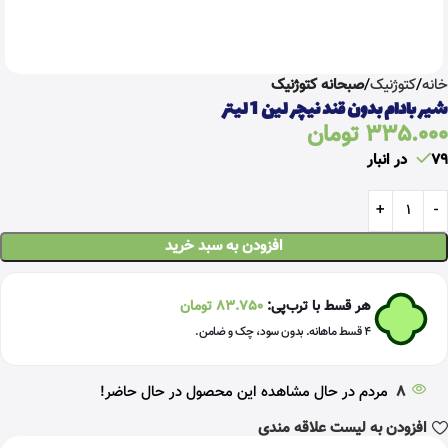
خانه
کتوژنیک
صبحانه کتوژنیک
شیر بادام بدون قند نیچر لین 1 لیتر
335.000
تومان
79 در انبار
افزودن به سبد خرید
هر قسط با ترب‌پی:
83.750
تومان
۴ قسط ماهانه. بدون سود، چک و ضامن.
8
مردم در حال مشاهده این محصول در حال حاضر!
افزودن به لیست علاقه مندی