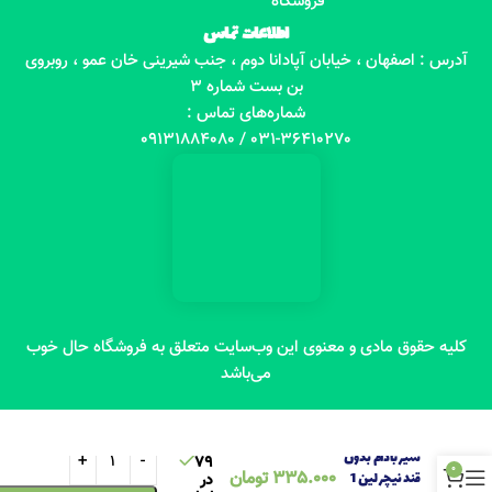
فروشگاه
اطلاعات تماس
آدرس : اصفهان ، خیابان آپادانا دوم ، جنب شیرینی خان عمو ، روبروی
بن بست شماره 3
شماره‌های تماس :
031-36410270 / 09131884080
کلیه حقوق مادی و معنوی این وب‌سایت متعلق به فروشگاه حال خوب
می‌باشد
شیر بادام بدون
79
0
335.000
تومان
قند نیچر لین 1
در