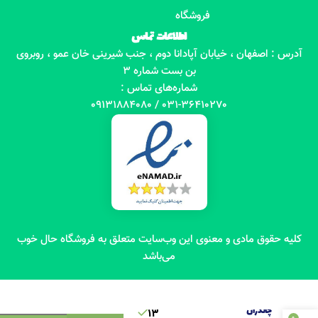
فروشگاه
اطلاعات تماس
آدرس : اصفهان ، خیابان آپادانا دوم ، جنب شیرینی خان عمو ، روبروی
بن بست شماره 3
شماره‌های تماس :
031-36410270 / 09131884080
کلیه حقوق مادی و معنوی این وب‌سایت متعلق به فروشگاه حال خوب
می‌باشد
عسل بکر
چالدران
13