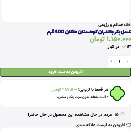
خانه
سالم و رژیمی
عسل بکر چالدران کوهستان هاکان 400 گرم
1.150.000
تومان
13 در انبار
افزودن به سبد خرید
هر قسط با ترب‌پی:
287.500
تومان
۴ قسط ماهانه. بدون سود، چک و ضامن.
15
مردم در حال مشاهده این محصول در حال حاضر!
افزودن به لیست علاقه مندی