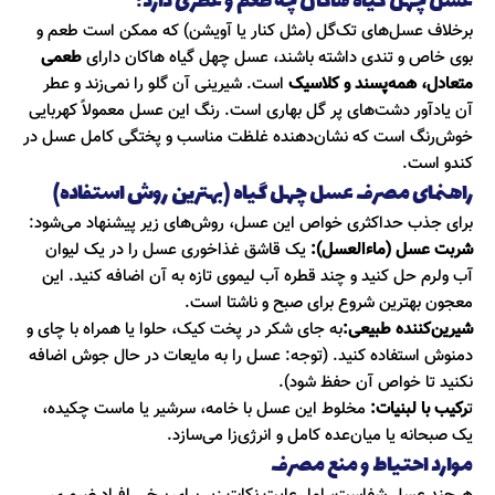
عسل چهل گیاه هاکان چه طعم و عطری دارد؟
برخلاف عسل‌های تک‌گل (مثل کنار یا آویشن) که ممکن است طعم و
بوی خاص و تندی داشته باشند، عسل چهل گیاه هاکان دارای
طعمی
متعادل، همه‌پسند و کلاسیک
است. شیرینی آن گلو را نمی‌زند و عطر
آن یادآور دشت‌های پر گل بهاری است. رنگ این عسل معمولاً کهربایی
خوش‌رنگ است که نشان‌دهنده غلظت مناسب و پختگی کامل عسل در
کندو است.
راهنمای مصرف عسل چهل گیاه (بهترین روش استفاده)
برای جذب حداکثری خواص این عسل، روش‌های زیر پیشنهاد می‌شود:
شربت عسل (ماءالعسل):
یک قاشق غذاخوری عسل را در یک لیوان
آب ولرم حل کنید و چند قطره آب لیموی تازه به آن اضافه کنید. این
معجون بهترین شروع برای صبح و ناشتا است.
شیرین‌کننده طبیعی:
به جای شکر در پخت کیک، حلوا یا همراه با چای و
دمنوش استفاده کنید. (توجه: عسل را به مایعات در حال جوش اضافه
نکنید تا خواص آن حفظ شود).
ت
رکیب با لبنیات:
مخلوط این عسل با خامه، سرشیر یا ماست چکیده،
یک صبحانه یا میان‌عده کامل و انرژی‌زا می‌سازد.
موارد احتیاط و منع مصرف