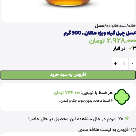
خانه
سبدخانواده
عسل
عسل چهل گیاه ویژه هاکان ـ 900 گرم
2.928.000
تومان
3 در انبار
افزودن به سبد خرید
هر قسط با ترب‌پی:
732.000
تومان
۴ قسط ماهانه. بدون سود، چک و ضامن.
20
مردم در حال مشاهده این محصول در حال حاضر!
افزودن به لیست علاقه مندی