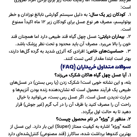
هرچند عسل شفاست، اما رعایت نکات زیر برای برخی افراد ضروری
است:
1.
کودکان زیر یک سال:
به دلیل سیستم گوارشی نابالغ نوزادان و خطر
بوتولیسم، مصرف هر نوع عسل برای کودکان زیر ۱۲ ماه اکیداً ممنوع
است.
2.
بیماران دیابتی:
عسل چهل گیاه قند طبیعی دارد اما همچنان قند
خون را بالا می‌برد. مصرف آن باید محدود و تحت نظر پزشک باشد.
3.
حساسیت‌های خاص:
افرادی که آلرژی شدید به گرده گل‌ها دارند،
بهتر است ابتدا مقدار کمی تست کنند.
سوالات متداول خریداران (FAQ)
۱. آیا عسل چهل گیاه هاکان شکرک می‌زند؟
بله، و این نشانه خوبی است! شکرک زدن (یا رس بستن) در عسل‌های
طبیعی یک فرآیند معمول است که نشان‌دهنده زنده بودن آنزیم‌ها و
حرارت ندیدن عسل است. اگر عسل رس بست، می‌توانید با خیال
راحت آن را مصرف کنید یا ظرف آن را در آب گرم (غیر جوش) قرار
دهید تا به حالت اول برگردد.
۲. منظور از “ویژه” در نام محصول چیست؟
کلمه “ویژه” اشاره به کیفیت ممتاز (Super) این بار دارد. این عسل از
بهترین کندوها برداشت شده، ساکارز (قند مصنوعی) کنترل‌شده‌ای دارد