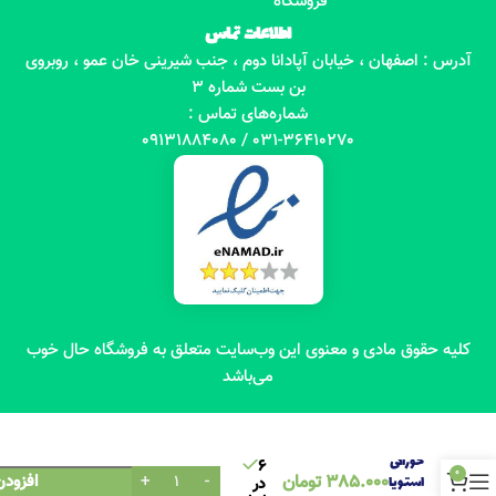
فروشگاه
اطلاعات تماس
آدرس : اصفهان ، خیابان آپادانا دوم ، جنب شیرینی خان عمو ، روبروی
بن بست شماره 3
شماره‌های تماس :
031-36410270 / 09131884080
کلیه حقوق مادی و معنوی این وب‌سایت متعلق به فروشگاه حال خوب
می‌باشد
عصاره
خوراکی
6
0
385.000
تومان
افزودن
استویا
در