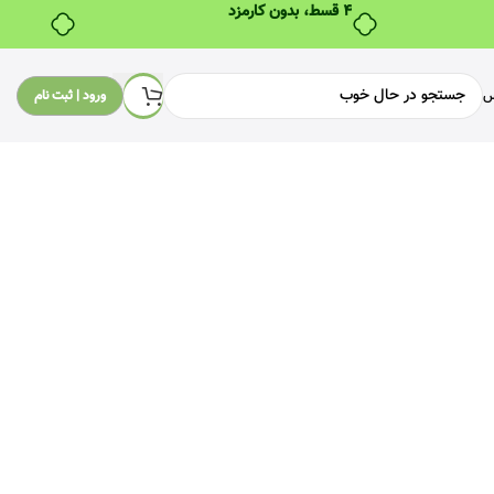
۴ قسط، بدون کارمزد
س
ورود | ثبت نام