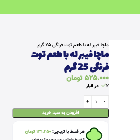
خانه
سالم و رژیمی
ماچا فیبر له با طعم توت فرنگی 25 گرم
ماچا فیبر له با طعم توت
فرنگی 25 گرم
525.000
تومان
2 در انبار
افزودن به سبد خرید
هر قسط با ترب‌پی:
131.250
تومان
۴ قسط ماهانه. بدون سود، چک و ضامن.