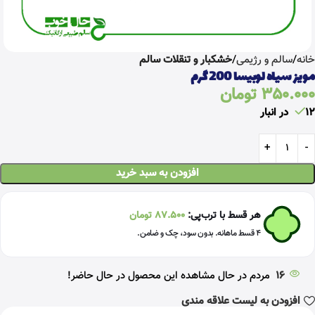
خانه
سالم و رژیمی
خشکبار و تنقلات سالم
مویز سیاه لوبیسا 200 گرم
350.000
تومان
12 در انبار
افزودن به سبد خرید
هر قسط با ترب‌پی:
87.500
تومان
۴ قسط ماهانه. بدون سود، چک و ضامن.
16
مردم در حال مشاهده این محصول در حال حاضر!
افزودن به لیست علاقه مندی