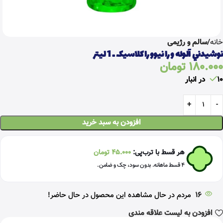
خانه
سالم و رژیمی
نوشيدني آلوئه ورا نيوورا کلاسیک ـ 1 ليتر
180.000
تومان
10 در انبار
افزودن به سبد خرید
هر قسط با ترب‌پی:
45.000
تومان
۴ قسط ماهانه. بدون سود، چک و ضامن.
16
مردم در حال مشاهده این محصول در حال حاضر!
افزودن به لیست علاقه مندی