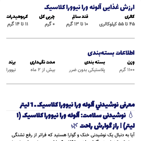
ارزش غذایی آلوئه ورا نيوورا کلاسیک
کالری
قند سالم
چربی کل
کربوهیدرات
۴۵ تا ۵۵ کیلوکالری
۱۰ تا ۱۳ گرم
0 گرم
۱۱ تا ۱۴ گرم
اطلاعات بسته‌بندی
وزن
بسته بندی
مدت نگهداری
برند
1100 گرم
پلاستیکی بدون ضرر
بیش از 2 ماه
نیوورا
معرفی نوشيدني آلوئه ورا نيوورا کلاسیک ـ 1 ليتر
💧
نوشیدنی سلامت: آلوئه ورا نیوورا کلاسیک (۱
لیتر) | راز گوارش راحت
🌿
آیا به دنبال یک نوشیدنی خنک و گوارا هستید که فراتر از رفع تشنگی