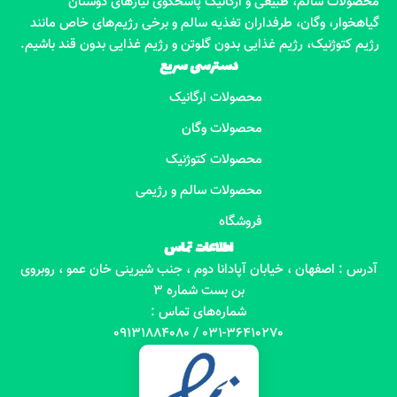
محصولات سالم، طبیعی و ارگانیک پاسخگوی نیازهای دوستان
گیاهخوار، وگان، طرفداران تغذیه سالم و برخی رژیم‌های خاص مانند
رژیم کتوژنیک، رژیم غذایی بدون گلوتن و رژیم غذایی بدون قند باشیم.
دسترسی سریع
محصولات ارگانیک
محصولات وگان
محصولات کتوژنیک
محصولات سالم و رژیمی
فروشگاه
اطلاعات تماس
آدرس : اصفهان ، خیابان آپادانا دوم ، جنب شیرینی خان عمو ، روبروی
بن بست شماره 3
شماره‌های تماس :
031-36410270 / 09131884080