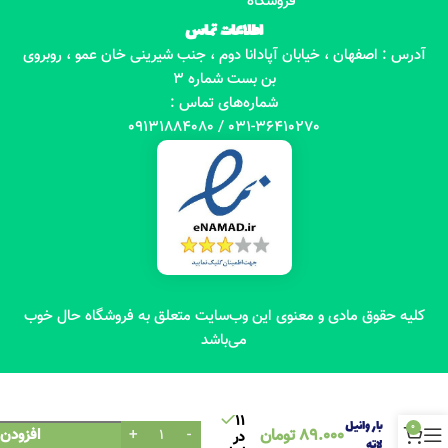
فروشگاه
اطلاعات تماس
آدرس : اصفهان ، خیابان آپادانا دوم ، جنب شیرینی خان عمو ، روبروی
بن بست شماره 3
شماره‌های تماس :
031-36410270 / 09131884080
کلیه حقوق مادی و معنوی این وب‌سایت متعلق به فروشگاه حال خوب
می‌باشد
کافئین
11
بار وانیل
0
89.000
تومان
افزودن 
در
لاته