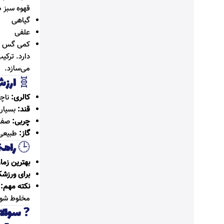
قهوه سبز 
گیاهی
علفی
کمی گس
دارد. ترکی
می‌سازد.
🧬
ارزش غذ
کالری:
ناچیز (کمتر
قند:
بسیار 
چربی:
صفر
گاز:
طبیعی 
🕒
راهن
بهترین زم
برای ورزشک
نکته مهم:
ح
مخلوط شون
❓
سوالات