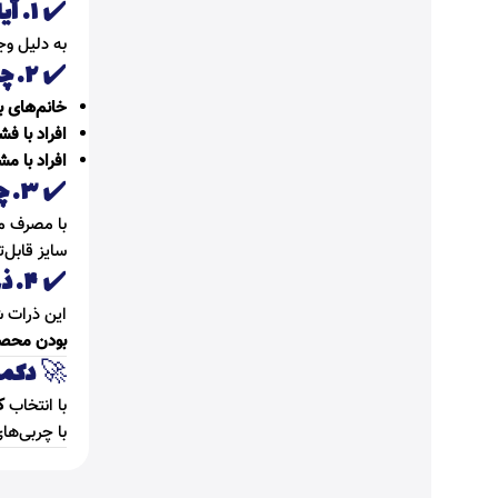
✔️
۱. آیا باعث بی‌خوابی می‌شود؟
به دلیل وج
✔️
۲. چه کسانی نباید مصرف کنند؟
خانم‌های با
افراد با فش
افراد با م
✔️
۳. چقدر طول می‌کشد تا اثر را ببینیم؟
با مصرف منظم روزانه ۱–۲ لیوا
سایز قابل‌
✔️
۴. ذرات ته بطری چیست؟
این ذرات ش
بودن محص
🚀
دکمه
با انتخاب
ک
با چربی‌ها