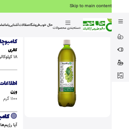
Skip to main content
حال خوب
فروشگاه
مقالات
آشنایی‌باما
تما
دسته‌بندی محصولات
کامبوچا 
کالری
18 کیلوکالری
اطلاعات
وزن
1100 گرم
🟢
کامبوچا قهوه
آیا رژیم‌ه