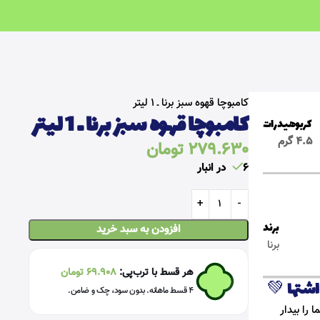
خانه
سالم و رژیمی
دمنوش و نوشیدنی سالم
کامبوچا قهوه سبز برنا ـ 1 لیتر
کامبوچا قهوه سبز برنا ـ 1 لیتر
کربوهیدرات
4.5 گرم
279.630
تومان
6 در انبار
برند
افزودن به سبد خرید
برنا
هر قسط با ترب‌پی:
69.908
تومان
💚
۴ قسط ماهانه. بدون سود، چک و ضامن.
را بیدار