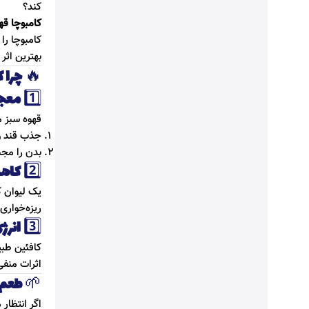
کند؟
کامبوچا قهو
کامبوچا را 
بهترین اثر
🔥
چرا 
1️⃣
معجز
قهوه سبز 
جذب قند و 
بدن را مجب
2️⃣
کاهش
یک لیوان ک
ریزه‌خواری
3️⃣
انرژ
کافئین طبی
اثرات منفی
🌱
طعم 
اگر انتظار 