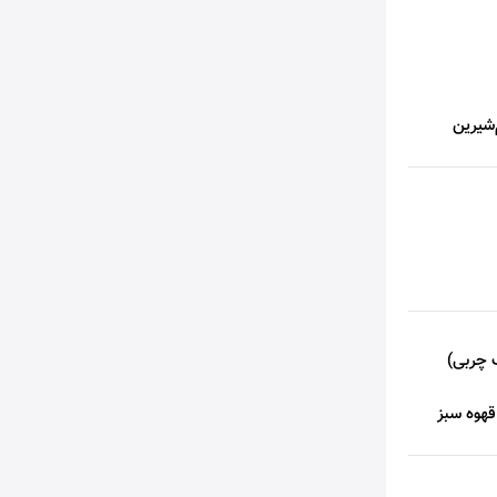
شیرین
 چربی)
قهوه سبز