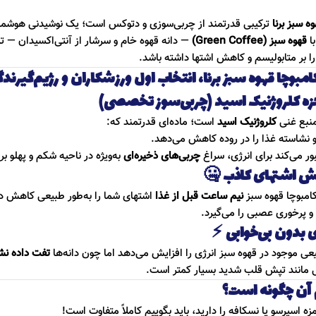
ه سبز برنا
ترکیبی قدرتمند از چربی‌سوزی و دتوکس است؛ یک نوشیدنی هوشمند
با
قهوه سبز (Green Coffee)
— دانه قهوه خام و سرشار از آنتی‌اکسیدان — تر
 را بر متابولیسم و کاهش اشتها داشته باشد.
کامبوچا قهوه سبز برنا، انتخاب اول ورزشکاران و رژیم‌گیرن
ه کلروژنیک اسید (چربی‌سوز تخصصی)
منبع غنی
کلروژنیک اسید
است؛ ماده‌ای قدرتمند که:
نشاسته غذا را در روده کاهش می‌دهد.
ور می‌کند برای انرژی، سراغ
چربی‌های ذخیره‌ای
به‌ویژه در ناحیه شکم و پهلو بر
 اشتهای کاذب 🤐
امبوچا قهوه سبز
نیم ساعت قبل از غذا
اشتهای شما را به‌طور طبیعی کاهش دا
 و پرخوری عصبی را می‌گیرد.
ی بدون بی‌خوابی ⚡
عی موجود در قهوه سبز انرژی را افزایش می‌دهد اما چون دانه‌ها
تفت داده نش
 مانند تپش قلب شدید بسیار کمتر است.
آن چگونه است؟
مزه اسپرسو یا نسکافه را دارید، باید بگوییم کاملاً متفاوت است!