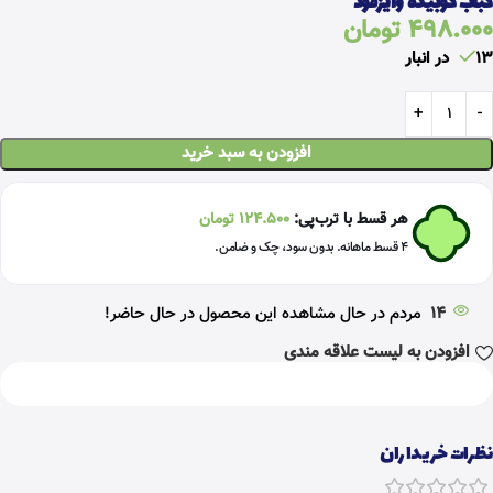
کباب کوبیده وایزفود
498.000
تومان
13 در انبار
افزودن به سبد خرید
هر قسط با ترب‌پی:
124.500
تومان
۴ قسط ماهانه. بدون سود، چک و ضامن.
14
مردم در حال مشاهده این محصول در حال حاضر!
افزودن به لیست علاقه مندی
نظرات خریداران