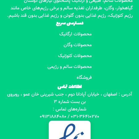
محصولات سالم، طبیعی و ارگانیک پاسخگوی نیازهای دوستان
گیاهخوار، وگان، طرفداران تغذیه سالم و برخی رژیم‌های خاص مانند
رژیم کتوژنیک، رژیم غذایی بدون گلوتن و رژیم غذایی بدون قند باشیم.
دسترسی سریع
محصولات ارگانیک
محصولات وگان
محصولات کتوژنیک
محصولات سالم و رژیمی
فروشگاه
اطلاعات تماس
آدرس : اصفهان ، خیابان آپادانا دوم ، جنب شیرینی خان عمو ، روبروی
بن بست شماره 3
شماره‌های تماس :
031-36410270 / 09131884080