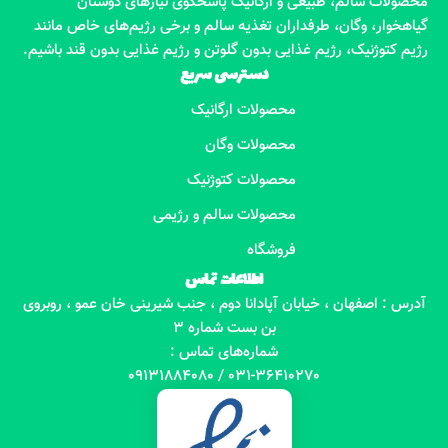
محصولات سالم، طبیعی و ارگانیک پاسخگوی نیازهای دوستان
گیاهخوار، وگان، طرفداران تغذیه سالم و برخی رژیم‌های خاص مانند
رژیم کتوژنیک، رژیم غذایی بدون گلوتن و رژیم غذایی بدون قند باشیم.
دسترسی سریع
محصولات ارگانیک
محصولات وگان
محصولات کتوژنیک
محصولات سالم و رژیمی
فروشگاه
اطلاعات تماس
آدرس : اصفهان ، خیابان آپادانا دوم ، جنب شیرینی خان عمو ، روبروی
بن بست شماره 3
شماره‌های تماس :
031-36410270 / 09131884080