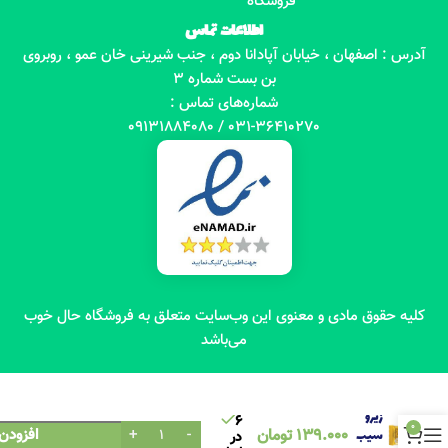
فروشگاه
اطلاعات تماس
آدرس : اصفهان ، خیابان آپادانا دوم ، جنب شیرینی خان عمو ، روبروی
بن بست شماره 3
شماره‌های تماس :
031-36410270 / 09131884080
کلیه حقوق مادی و معنوی این وب‌سایت متعلق به فروشگاه حال خوب
می‌باشد
کیتا بار
زیرو
6
0
139.000
تومان
افزودن
سیب
در