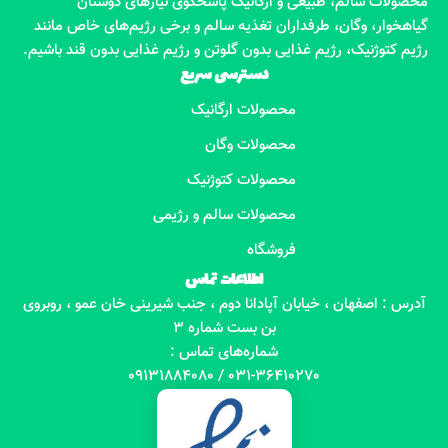
محصولات سالم، طبیعی و ارگانیک پاسخگوی نیازهای دوستان
گیاهخوار، وگان، طرفداران تغذیه سالم و برخی رژیم‌های خاص مانند
رژیم کتوژنیک، رژیم غذایی بدون گلوتن و رژیم غذایی بدون قند باشیم.
دسترسی سریع
محصولات ارگانیک
محصولات وگان
محصولات کتوژنیک
محصولات سالم و رژیمی
فروشگاه
اطلاعات تماس
آدرس : اصفهان ، خیابان آپادانا دوم ، جنب شیرینی خان عمو ، روبروی
بن بست شماره 3
شماره‌های تماس :
031-36410270 / 09131884080