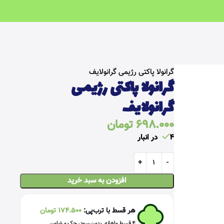
خانه
سالم و رژیمی
صبحانه سالم
گرانولا پاکتی رژیمی گرانولایف
گرانولا پاکتی رژیمی
گرانولایف
698.000
تومان
4 در انبار
افزودن به سبد خرید
هر قسط با ترب‌پی:
174.500
تومان
۴ قسط ماهانه. بدون سود، چک و ضامن.